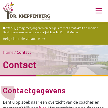
Skip to content
Skip to footer
Werk jij graag met jongeren en heb je iets met creativiteit en media?
Bekijk dan onze vacature als vrijwilliger bij Vorm&Media.
Bekijk hier de vacature
Home
/
Contact
Contact
Contactgegevens
Bent u op zoek naar een overzicht van de coaches en
mentoren? Klik dan
hier
. Het overzicht van de docenten