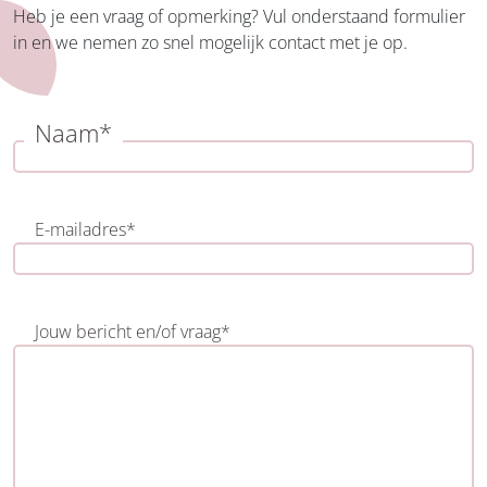
Heb je een vraag of opmerking? Vul onderstaand formulier
in en we nemen zo snel mogelijk contact met je op.
Naam
*
V
o
E-mailadres
*
o
r
n
a
Jouw bericht en/of vraag
*
a
m