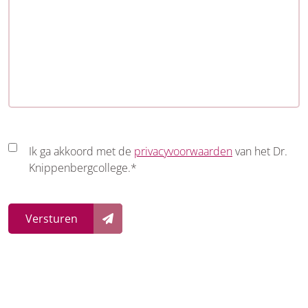
I
Ik ga akkoord met de
privacyvoorwaarden
van het Dr.
Knippenbergcollege.
*
n
s
t
Versturen
e
m
m
i