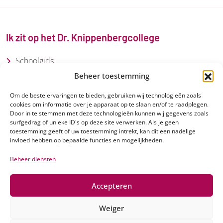
Ik zit op het Dr. Knippenbergcollege
Schoolgids
Beheer toestemming
Loopbaancentrum
Om de beste ervaringen te bieden, gebruiken wij technologieën zoals
cookies om informatie over je apparaat op te slaan en/of te raadplegen.
Ik ga naar het Dr. Knippenbergcollege
Door in te stemmen met deze technologieën kunnen wij gegevens zoals
surfgedrag of unieke ID's op deze site verwerken. Als je geen
toestemming geeft of uw toestemming intrekt, kan dit een nadelige
Groep 7 en 8
invloed hebben op bepaalde functies en mogelijkheden.
Schoolfilm
Beheer diensten
Accepteren
Weiger