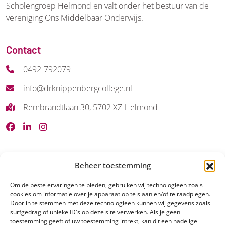
Scholengroep Helmond en valt onder het bestuur van de
vereniging Ons Middelbaar Onderwijs.
Contact
0492-792079
info@drknippenbergcollege.nl
Rembrandtlaan 30, 5702 XZ Helmond
Beheer toestemming
Om de beste ervaringen te bieden, gebruiken wij technologieën zoals
Ik zit op het Dr. Knippenbergcollege
cookies om informatie over je apparaat op te slaan en/of te raadplegen.
Door in te stemmen met deze technologieën kunnen wij gegevens zoals
Schoolgids
surfgedrag of unieke ID's op deze site verwerken. Als je geen
toestemming geeft of uw toestemming intrekt, kan dit een nadelige