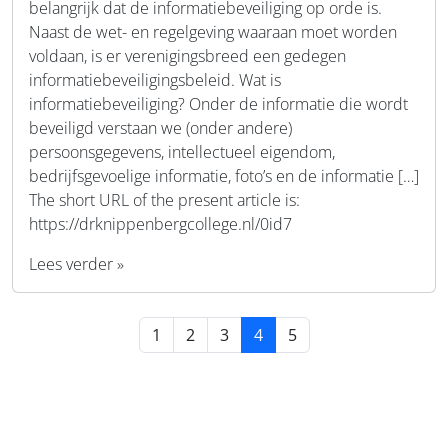
belangrijk dat de informatiebeveiliging op orde is.
Naast de wet- en regelgeving waaraan moet worden
voldaan, is er verenigingsbreed een gedegen
informatiebeveiligingsbeleid. Wat is
informatiebeveiliging? Onder de informatie die wordt
beveiligd verstaan we (onder andere)
persoonsgegevens, intellectueel eigendom,
bedrijfsgevoelige informatie, foto’s en de informatie […]
The short URL of the present article is:
https://drknippenbergcollege.nl/0id7
Lees verder »
Page navigation
Page
Page
Page
Current Page
Page
1
2
3
4
5