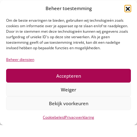
Beheer toestemming
Om de beste ervaringen te bieden, gebruiken wij technologieën zoals
Ik zit op het Dr. Knippenbergcollege
cookies om informatie over je apparaat op te slaan en/of te raadplegen.
Door in te stemmen met deze technologieën kunnen wij gegevens zoals
Schoolgids
surfgedrag of unieke ID's op deze site verwerken. Als je geen
toestemming geeft of uw toestemming intrekt, kan dit een nadelige
invloed hebben op bepaalde functies en mogelijkheden.
Loopbaancentrum
Beheer diensten
Ik ga naar het Dr. Knippenbergcollege
Accepteren
Groep 7 en 8
Weiger
Schoolfilm
Bekijk voorkeuren
Cookiebeleid
Privacyverklaring