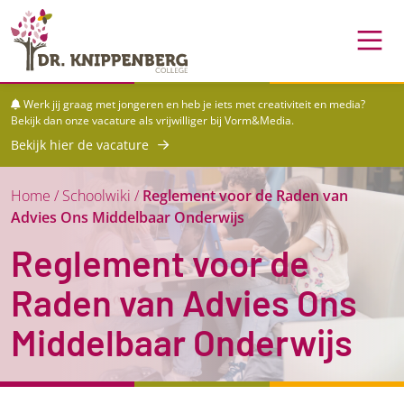
Skip to content
Skip to footer
Werk jij graag met jongeren en heb je iets met creativiteit en media?
Bekijk dan onze vacature als vrijwilliger bij Vorm&Media.
Bekijk hier de vacature
Home
/
Schoolwiki
/
Reglement voor de Raden van
Advies Ons Middelbaar Onderwijs
Reglement voor de
Raden van Advies Ons
Middelbaar Onderwijs